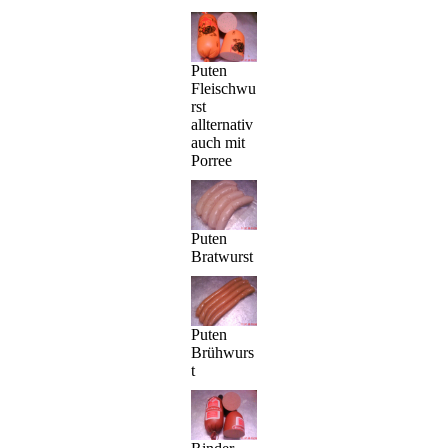
Puten
Fleischwu
rst
allternativ
auch mit
Porree
Puten
Bratwurst
Puten
Brühwurs
t