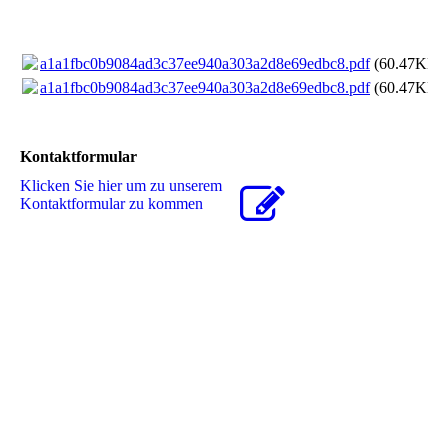
a1a1fbc0b9084ad3c37ee940a303a2d8e69edbc8.pdf
(60.47KB)
a1a1fbc0b9084ad3c37ee940a303a2d8e69edbc8.pdf
(60.47KB)
Kontaktformular
Klicken Sie hier um zu unserem
Kon­takt­for­mu­lar zu kommen